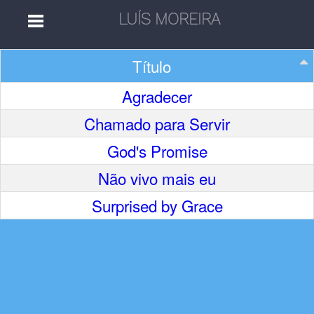
Título
Home
Agradecer
Chamado para Servir
Músicas
God's Promise
Autores
Não vivo mais eu
Surprised by Grace
Separatas
Aleatória