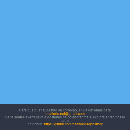
Contactos
Para qualquer sugestão ou correção, envia um email para
psalterio.net@gmail.com
Se te sentes aventureiro e gostarias de colaborar mais, explora então nosso
canto
no github:
https://github.com/psalterio/repository