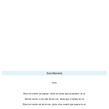
Este
Momento
Intro:
Este
mo
-
mento
vai
Este Momento
passar,
Intro:
como
Este mo
-mento
vai
passar,
como as
notas que se
perdem no
ar.
Vamos can
tar a can
-ção do lou
-vor,
antes que o
tempo
se vá.
as
Este mo
-mento
vai termi-
nar,
como uma
nuvem que
passa no
ar,