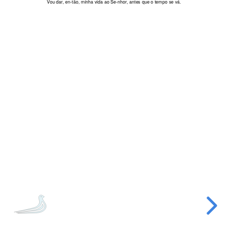
Vou dar, en-
tão, minha
vida ao Se-
nhor,
antes que o
tempo se
vá.
notas
que
se
perdem
no
ar.
Vamos
can
tar
a