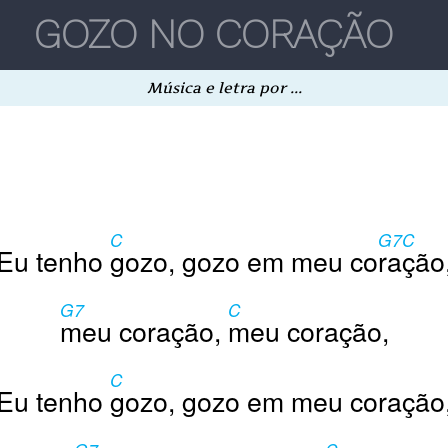
Música e letra por ...
C
G7
C
Eu tenho
gozo, gozo em meu co
ra
ção
G7
C
meu coração,
meu coração,
C
Eu tenho
gozo, gozo em meu coração