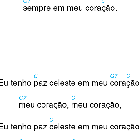
G7
C
sempre em meu cora
ção.
C
G7
C
Eu tenho
paz celeste em meu
cora
ção
G7
C
meu coração,
meu coração,
C
Eu tenho paz
celeste em meu coração