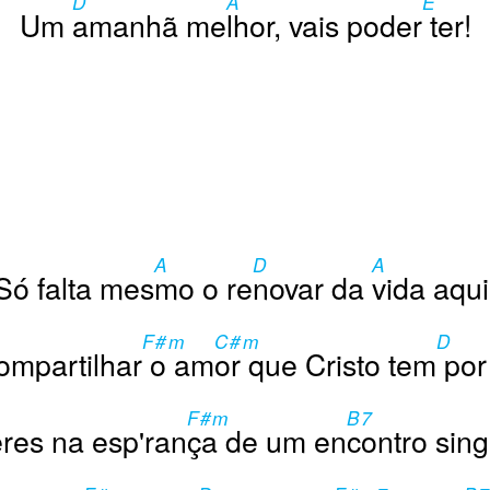
D
A
E
Um
amanhã me
lhor, vais poder
ter!
A
D
A
Só falta mes
mo o re
novar da
vida aqui
F#m
C#m
D
ompartilhar
o am
or que Cristo tem
por 
F#m
B7
eres na esp'ran
ça de um en
contro sing