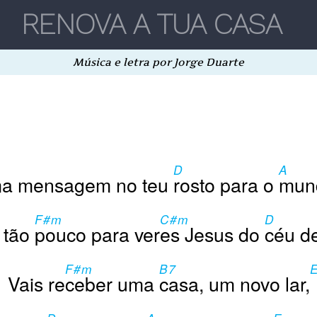
Música e letra por Jorge Duarte
D
A
a mensagem no teu
rosto para o
mund
F#m
C#m
D
a tão
pouco para ver
es Jesus do
céu de
F#m
B7
Vais re
ceber uma
casa, um novo lar,