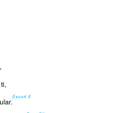
,
ti,
Esus4 E
ular.