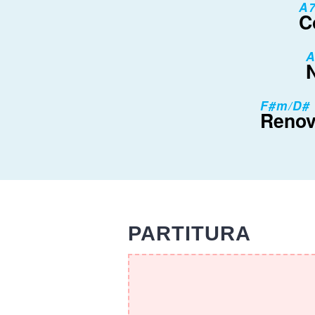
A
C
A
F#m/D#
Renov
PARTITURA