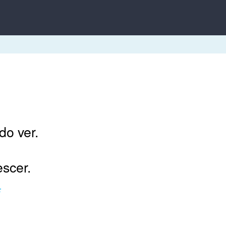
o ver.
scer.
E