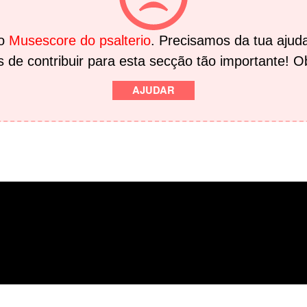
no
Musescore do psalterio
. Precisamos da tua ajuda
 de contribuir para esta secção tão importante! O
AJUDAR