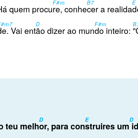
F#m
B7
E
Há quem procu
re, conhe
cer a realida
d
F#m7
D
F#m
B
de. Vai ent
ão dizer ao mun
do inteiro:
"
D
E
D
o teu melh
or, para con
struires um
id