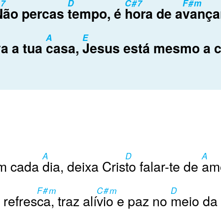
7
D
C#7
F#m
Não percas
tempo, é
hora de a
vança
A
E
a a tua
casa,
Jesus está mesmo a 
A
D
A
m cada
dia, deixa Cris
to falar-te de
am
F#m
C#m
D
 refres
ca, traz alí
vio e paz no
meio da