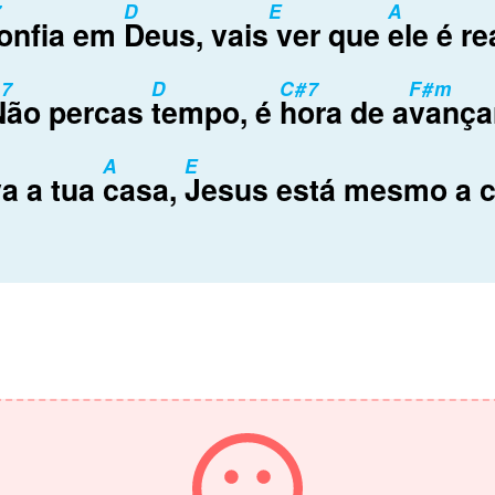
7
D
E
A
onfia em
Deus, vais
ver que
ele é re
7
D
C#7
F#m
Não percas
tempo, é
hora de a
vança
A
E
a a tua
casa,
Jesus está mesmo a 