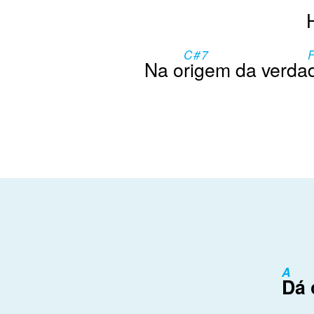
C#7
Na o
rigem da verda
A
Dá 