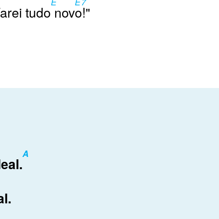
7
E
E7
arei tudo
nov
o!"
A
eal.
al.