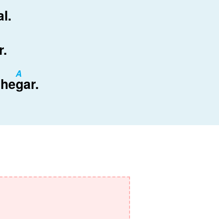
al.
r.
A
che
gar.