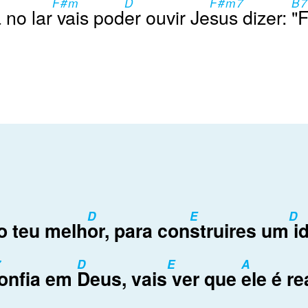
F#m
D
F#m7
B
 no lar
vais pod
er ouvir Je
sus dizer:
"F
D
E
D
o teu melh
or, para con
struires um
id
7
D
E
A
onfia em
Deus, vais
ver que
ele é re