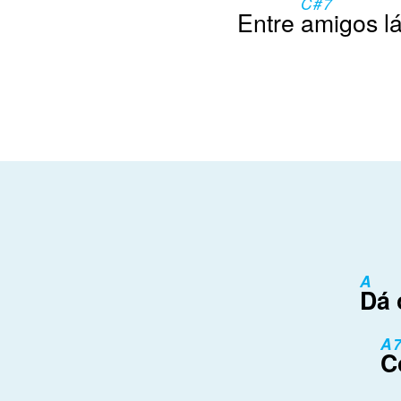
C#7
Entre
amigos lá
A
Dá 
A
C