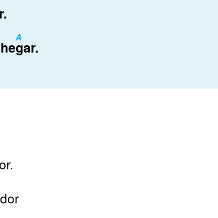
r.
A
che
gar.
or.
 dor