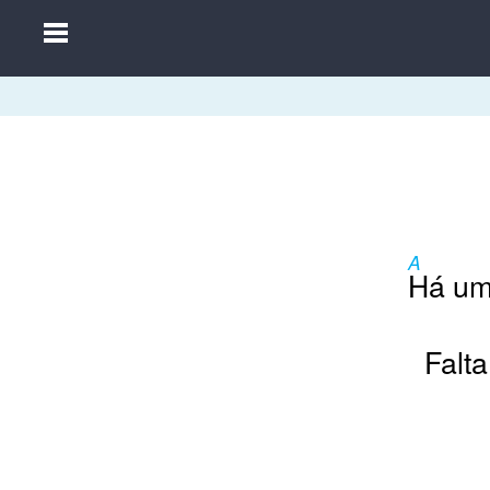
Home
Músicas
A
Autores
Há um
Separatas
Falt
Aleatória