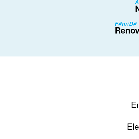
A
F#m/D#
Renov
E
Ele