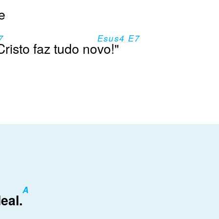
e
7
Esus4 E7
Cristo faz tudo no
vo!"
A
eal.