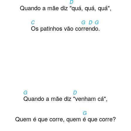
D
Quando a mãe diz
"quá, quá, quá",
C
G
D G
Os patinhos vão co
rre
ndo.
G
D
Quando a mãe diz
"venham cá",
G
Quem é que corre, quem
é que corre?