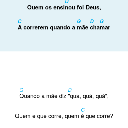
D
Quem os ensi
nou foi Deus,
C
G
D
G
A correrem quando a
mãe
cha
mar
G
D
Quando a mãe diz
"quá, quá, quá",
G
Quem é que corre, quem
é que corre?