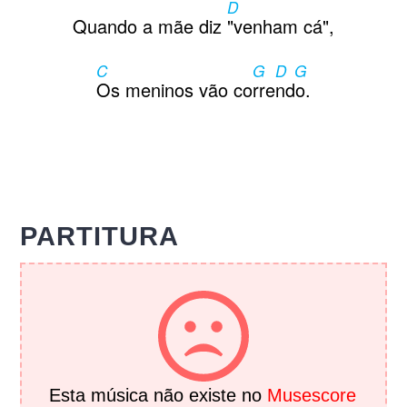
D
Quando a mãe diz
"venham cá",
C
G
D G
Os meninos vão co
rre
ndo.
PARTITURA
Esta música não existe no
Musescore