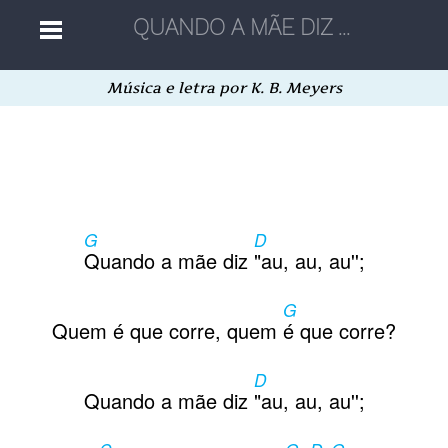
Música e letra por K. B. Meyers
Home
Músicas
G
D
Autores
Quando a mãe diz
"au, au, au'';
G
Separatas
Quem é que corre, quem
é que corre?
D
Aleatória
Quando a mãe diz
"au, au, au'';