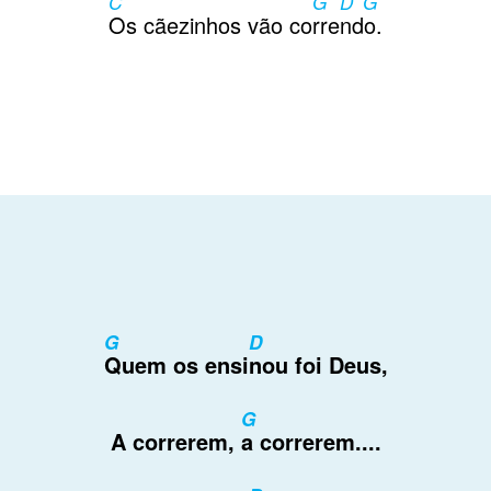
C
G
D G
Contactos
Os cãezinhos vão co
rre
ndo.
G
D
Quem os ensi
nou foi Deus,
G
A correrem,
a correrem....