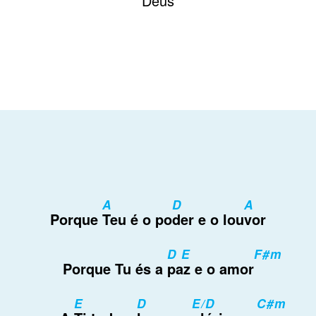
Deus
A
D
A
Porque
Teu é o po
der e o lou
vor
D E
F#m
Porque Tu és a
paz e o amor
E
D
E/D
C#m