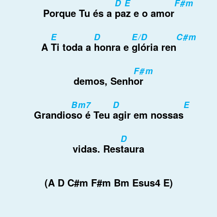
D E
F#m
Porque Tu és a
paz e o amor
E
D
E/D
C#m
A
Ti toda a
honra e
glória ren
F#m
demos, Senh
or
Bm7
D
E
Grandio
so é Teu
agir em nossas
D
vidas. Res
taura
(A D C#m F#m Bm Esus4 E)