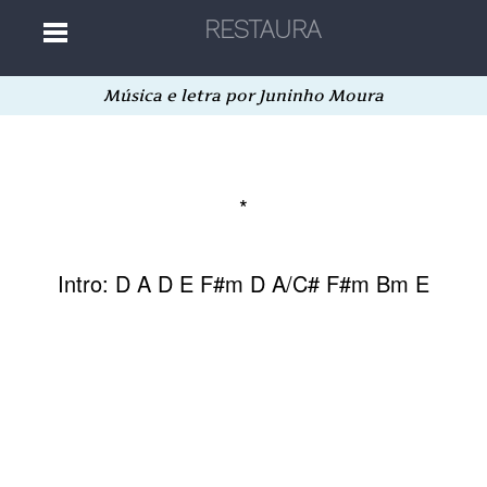
Música e letra por Juninho Moura
Home
Músicas
*
Autores
Intro: D A D E F#m D A/C# F#m Bm E
Separatas
Aleatória