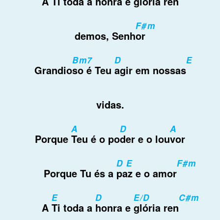
A
Ti toda a
honra e
glória ren
F#m
demos, Senh
or
Bm7
D
E
Grandio
so é Teu
agir em nossas
vidas.
A
D
A
Porque
Teu é o po
der e o lou
vor
D E
F#m
Porque Tu és a
paz e o amor
E
D
E/D
C#m
A
Ti toda a
honra e
glória ren