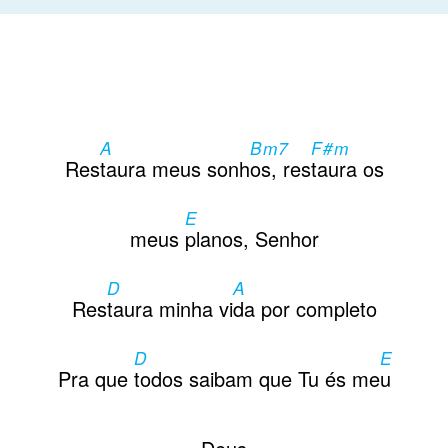
A
Bm7
F#m
Res
taura meus sonh
os, res
taura os
E
meus
planos, Senhor
D
A
Res
taura minha vi
da por completo
D
E
Pra que
todos saibam que Tu és me
u