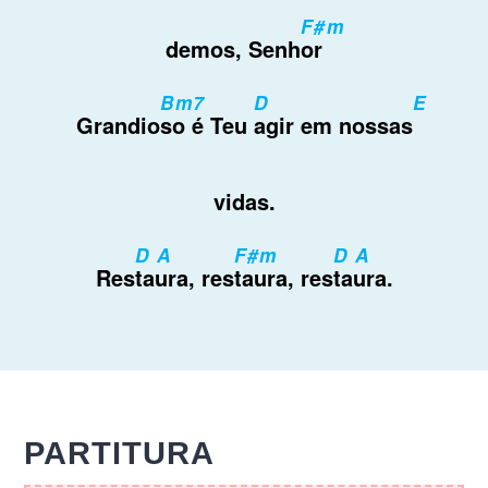
F#m
demos, Senh
or
Bm7
D
E
Grandio
so é Teu
agir em nossas
vidas.
D A
F#m
D A
Res
taura, res
taura, res
taura.
PARTITURA