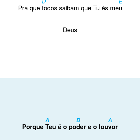
D
E
Pra que
todos saibam que Tu és me
u
Deus
A
D
A
Porque
Teu é o po
der e o lou
vor