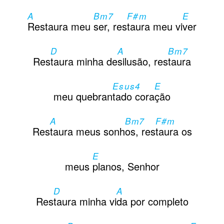
Contactos
A
Bm7
F#m
E
Restaura meu
ser, res
taura meu vi
ver
D
A
Bm7
Res
taura minha de
silusão, res
taura
Esus4
E
meu quebran
tado cora
ção
A
Bm7
F#m
Res
taura meus sonh
os, res
taura os
E
meus
planos, Senhor
D
A
Res
taura minha vi
da por completo