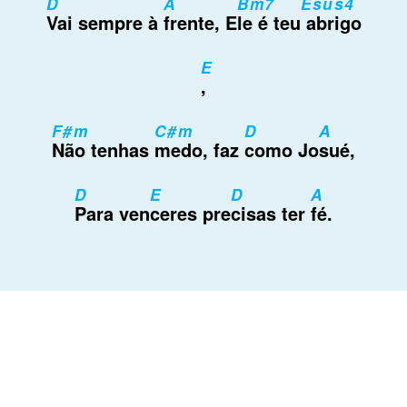
D
A
Bm7
Esus4
Vai sempre à
frente, E
le é teu
abrigo
E
,
F#m
C#m
D
A
Não tenhas
medo, faz
como Jo
sué,
D
E
D
A
Para ven
ceres pre
cisas ter
fé.