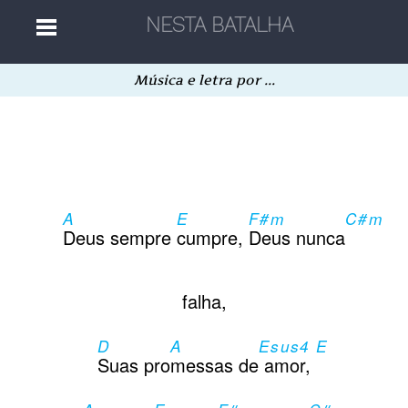
Música e letra por ...
Home
Músicas
A
E
F#m
C#m
Autores
Deus sempre
cumpre,
Deus nunca
Separatas
falha,
D
A
Esus4 E
Aleatória
Suas pro
messas de
amor,