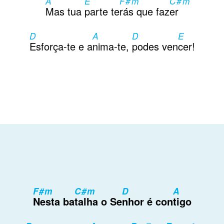
A
E
F#m
C#m
Contactos
Mas tua
parte te
rás que faz
er
D
A
D
E
Esforça-te e a
nima-te,
podes ven
cer!
F#m
C#m
D
A
Nesta ba
talha o Se
nhor é con
tigo