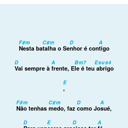
F#m
C#m
D
A
Nesta ba
talha o Se
nhor é con
tigo
D
A
Bm7
Esus4
Vai sempre à
frente, E
le é teu
abrigo
E
,
F#m
C#m
D
A
Não tenhas
medo, faz
como Jo
sué,
D
E
D
A