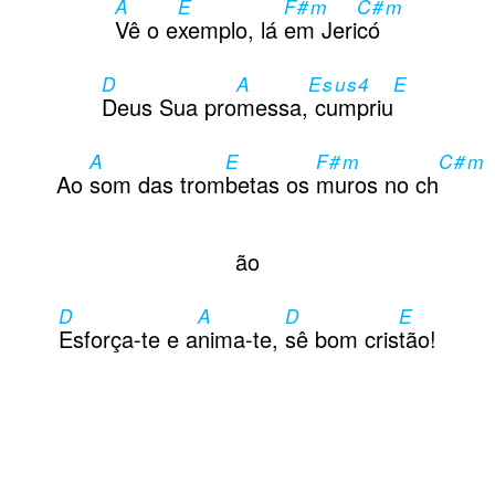
A
E
F#m
C#m
Vê o e
xemplo, lá
em Jeri
có
D
A
Esus4
E
Deus Sua pro
messa,
cumpriu
A
E
F#m
C#m
Ao
som das trom
betas os
muros no ch
ão
D
A
D
E
Esforça-te e a
nima-te,
sê bom cris
tão!