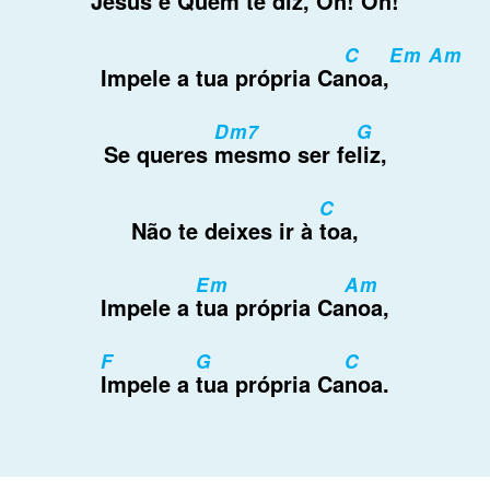
Jesus é
Quem te diz, Oh!
Oh!
C
Em Am
Impele a tua própria Ca
noa,
Dm7
G
Se queres
mesmo ser fe
liz,
C
Não te deixes ir à
toa,
Em
Am
Impele a
tua própria Ca
noa,
F
G
C
Impele a
tua própria Ca
noa.