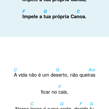
F
G
C
Impele a
tua própria Ca
noa.
C
G
Am
A vida não é um de
serto, não quei
ras
F
ficar no
cais,
C
G
F
G
Nosso
lenço é rumo
certo, de
cide
tu