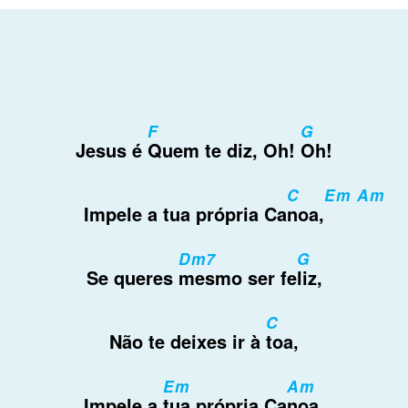
F
G
Jesus é
Quem te diz, Oh!
Oh!
C
Em Am
Impele a tua própria Ca
noa,
Dm7
G
Se queres
mesmo ser fe
liz,
C
Não te deixes ir à
toa,
Em
Am
Impele a
tua própria Ca
noa,