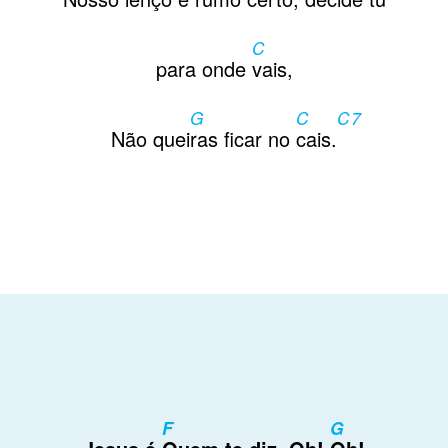
C
para onde
vais,
G
C
C7
Não quei
ras ficar no
cais.
F
G