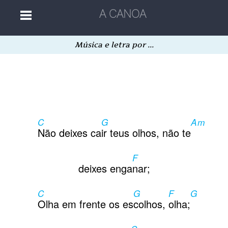
Música e letra por ...
Home
Músicas
C
G
Am
Autores
Não deixes ca
ir teus olhos, não te
F
Separatas
deixes enga
nar;
C
G
F
G
Aleatória
Olha em frente os es
colhos,
olha;