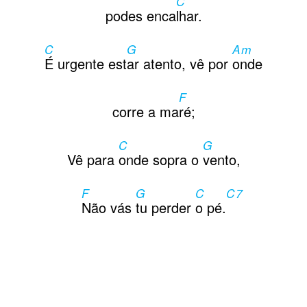
C
Contactos
podes enca
lhar.
C
G
Am
É urgente est
ar atento, vê por
onde
F
corre a ma
ré;
C
G
Vê para
onde sopra o
vento,
F
G
C
C7
Não vás
tu perder
o pé.