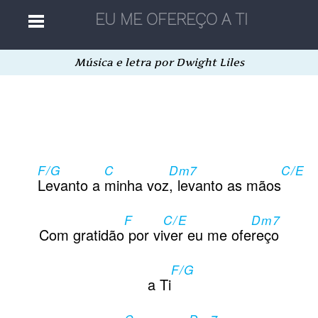
Música e letra por Dwight Liles
Home
Músicas
F/G
C
Dm7
C/E
Autores
Levanto a
minha voz
, levanto as mãos
F
C/E
Dm7
Separatas
Com gratidão
por vi
ver eu me ofe
reço
F/G
Aleatória
a Ti