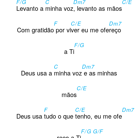
F/G
C
Dm7
C/E
Levanto a
minha voz
, levanto as mãos
F
C/E
Dm7
Com gratidão
por vi
ver eu me ofe
reço
F/G
a Ti
C
Dm7
Deus usa a
minha voz
e as minhas
C/E
mãos
F
C/E
Dm7
Deus usa
tudo o que
tenho, eu me ofe
F/G G/F
reço a Ti