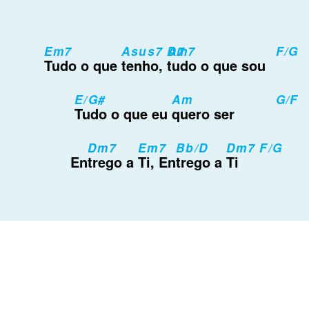
Em7
Asus7 A7
Dm7
F/G
Tudo o que
tenho,
tudo o que sou
E/G#
Am
G/F
Tudo o que eu
quero ser
Dm7
Em7
Bb/D
Dm7 F/G
En
trego a
Ti, En
trego a
Ti