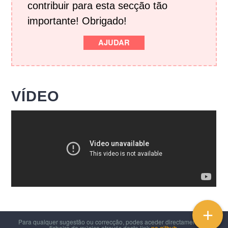
contribuir para esta secção tão
importante! Obrigado!
AJUDAR
VÍDEO
+
Para qualquer sugestão ou correcção, podes aceder directamente ao
ficheiro da música através deste link
no github
.