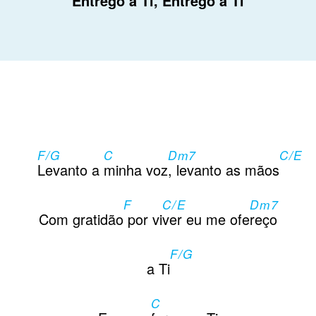
En
trego a
Ti, En
trego a
Ti
F/G
C
Dm7
C/E
Levanto a
minha voz
, levanto as mãos
F
C/E
Dm7
Com gratidão
por vi
ver eu me ofe
reço
F/G
a Ti
C