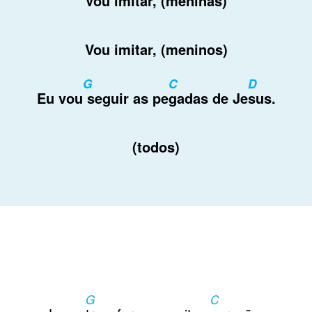
Vou imi
tar, (meninas)
Vou imitar, (meninos)
G
C
D
Eu vou
seguir as pe
gadas de Je
sus.
(todos)
G
C