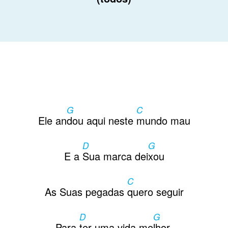
G
C
Ele an
dou aqui neste
mundo mau
D
G
E a
Sua marca dei
xou
C
As Suas pegadas
quero seguir
D
G
Para
ter uma vida me
lhor.