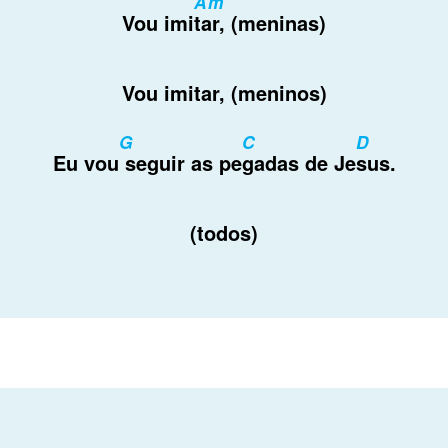
Am
Contactos
Vou imi
tar, (meninas)
Vou imitar, (meninos)
G
C
D
Eu vou
seguir as pe
gadas de Je
sus.
(todos)