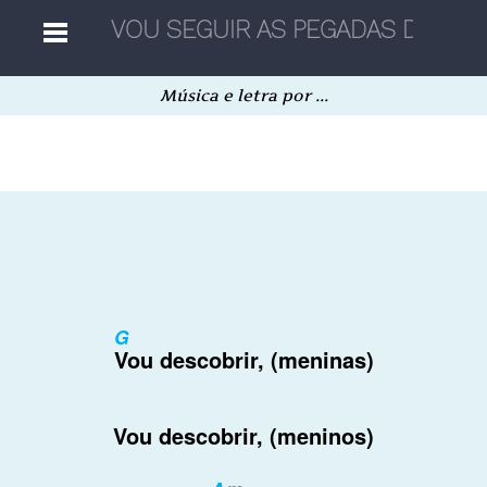
Música e letra por ...
Home
Músicas
Autores
G
Separatas
Vou descobrir, (meninas)
Aleatória
Vou descobrir, (meninos)