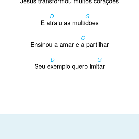
Jesus
transformou muitos
corações
D
G
E a
traiu as multi
dões
C
Ensinou a amar e
a partilhar
D
G
Seu e
xemplo quero imi
tar