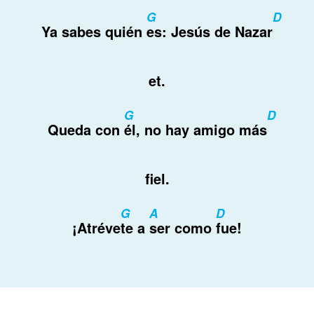
G
D
Ya sabes quién
es: Jesús de Nazar
et.
G
D
Queda con
él, no hay amigo más
fiel.
G
A
D
¡Atréve
te a
ser como
fue!