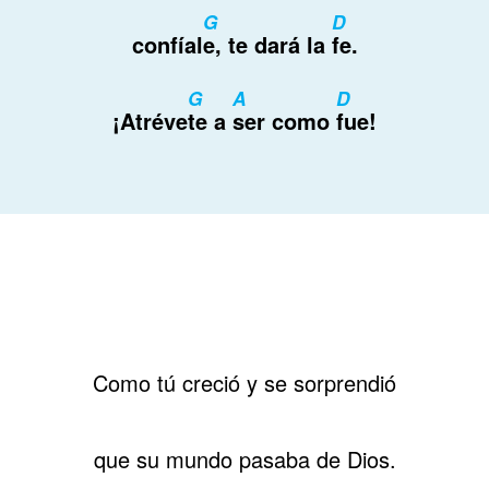
G
D
confíal
e, te dará la
fe.
G
A
D
¡Atréve
te a
ser como
fue!
Como tú creció y se sorprendió
que su mundo pasaba de Dios.