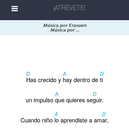
Música por Erasuen
Home
Música por ...
Músicas
Autores
D
A
D
Has crecido y
hay dentro de
ti
Separatas
A
D
un impulso
que quieres se
guir.
Aleatória
A
D
Cuando niño
lo aprendiste a am
ar,