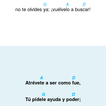
G
A
D
Contactos
no te olvides
ya: ¡vuélve
lo a bus
car!
A
D
Atréve
te a ser como
fue,
G
D
Tú píde
le ayuda y po
der;