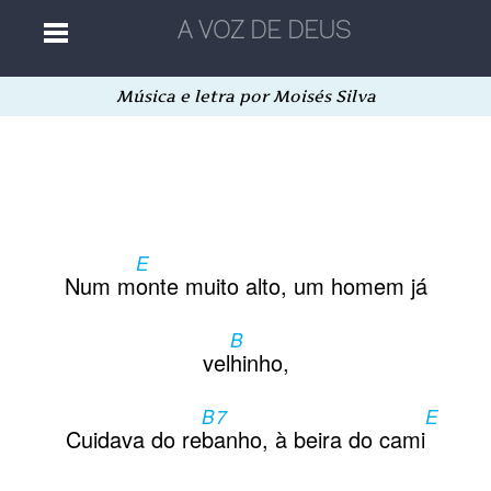
Música e letra por Moisés Silva
Home
Músicas
E
Autores
Num m
onte muito alto, um homem já
B
Separatas
vel
hinho,
B7
E
Aleatória
Cuidava do re
banho, à beira do cami