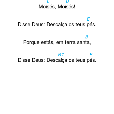
E
B
Moi
sés, Moi
sés!
E
Disse Deus: Descalça os teus
pés.
B
Porque estás, em terra san
ta,
B7
E
Disse Deus: Desc
alça os teus p
és.