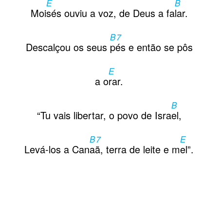
E
B
Moi
sés ouviu a voz, de Deus a fa
lar.
B7
Descalçou os seus
pés e então se pôs
E
a o
rar.
B
“Tu vais libertar, o povo de Isra
el,
B7
E
Levá-los a Can
aã, terra de leite e m
el”.