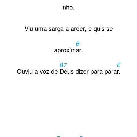
Contactos
nho.
Viu uma sarça a arder, e quis se
B
aproxim
ar.
B7
E
Ouviu a voz de
Deus dizer para para
r.