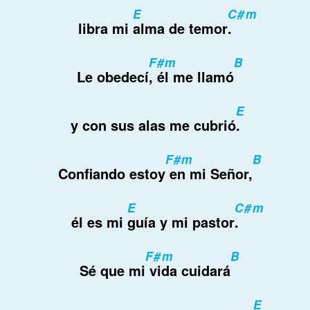
E
C#m
libra mi
alma de temor
.
F#m
B
Le obedecí
, él me llamó
E
y con sus alas me cubrió
.
F#m
B
Confiando estoy
en mi Señor,
E
C#m
él es mi
guía y mi pastor
.
F#m
B
Sé que mi
vida cuidará
E