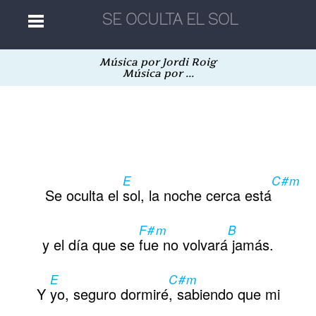
Música por Jordi Roig
Home
Música por ...
Músicas
Autores
E
C#m
Se oculta el
sol, la noche cerca está
Separatas
F#m
B
y el día que se
fue no volvará
jamás.
Aleatória
E
C#m
Y
yo, seguro dormiré
, sabiendo que mi