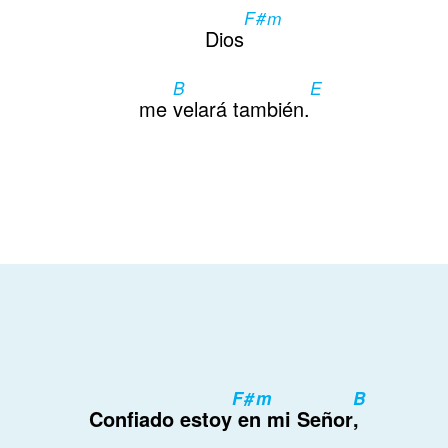
F#m
Contactos
Dios
B
E
me
velará también.
F#m
B
Confiado estoy
en mi Señor
,