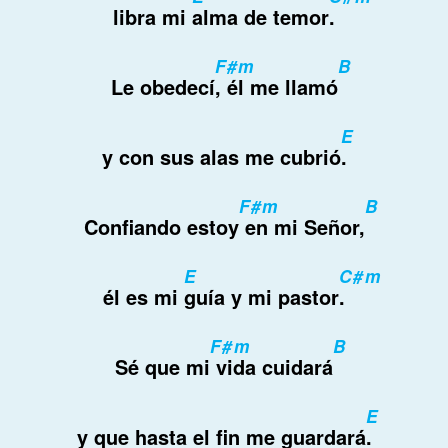
libra mi
alma de temor
.
F#m
B
Le obedecí
, él me llamó
E
y con sus alas me cubrió
.
F#m
B
Confiando estoy
en mi Señor,
E
C#m
él es mi
guía y mi pastor
.
F#m
B
Sé que mi
vida cuidará
E
y que hasta el fin me guardará
.