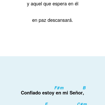
y aquel que espera en él
en paz descansará.
F#m
B
Confiado estoy
en mi Señor
,
E
C#m