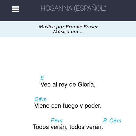
Música por Brooke Fraser
Home
Música por ...
Músicas
Autores
E
Veo al rey de Gloria,
Separatas
C#m
Viene con fuego y poder.
Aleatória
F#m
B C#m
Todos
verán, todos verán.