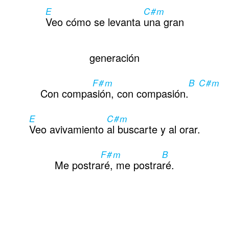
E
C#m
Veo cómo se levanta
una gran
generación
F#m
B C#m
Con compa
sión, con compasión.
E
C#m
Veo avivamiento
al buscarte y al orar.
F#m
B
Me postra
ré, me postra
ré.