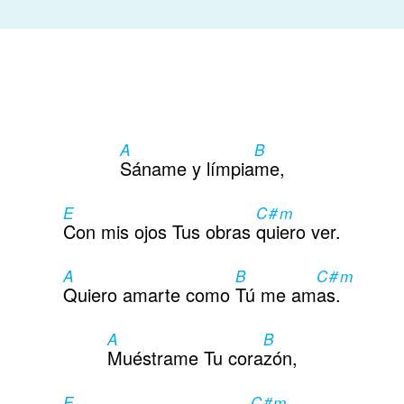
A
B
Sáname y límpia
me,
E
C#m
Con mis ojos Tus obras
quiero ver.
A
B
C#m
Quiero amarte como
Tú me am
as.
A
B
Muéstrame Tu cora
zón,
E
C#m