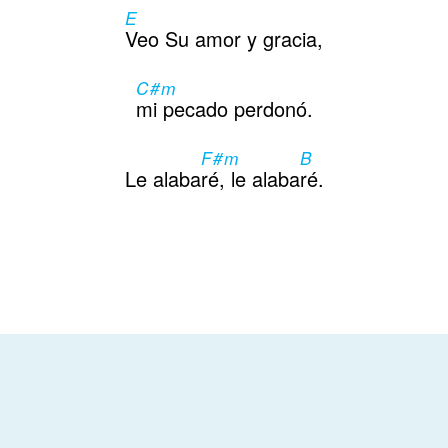
E
Contactos
Veo Su amor y gracia,
C#m
mi pecado perdonó.
F#m
B
Le alaba
ré, le alaba
ré.