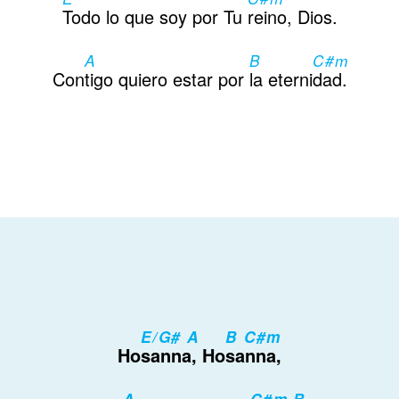
Todo lo que soy por Tu
reino, Dios.
A
B
C#m
Con
tigo quiero estar por
la eterni
dad.
E/G# A
B C#m
Ho
sanna, Ho
sanna,
A
C#m B