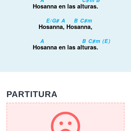
Ho
sanna en las al
turas.
E/G# A
B C#m
Ho
sanna, Ho
sanna,
A
B C#m (E)
Ho
sanna en las al
turas.
PARTITURA