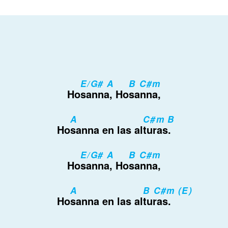
E/G# A
B C#m
Ho
sanna, Ho
sanna,
A
C#m B
Ho
sanna en las al
turas.
E/G# A
B C#m
Ho
sanna, Ho
sanna,
A
B C#m (E)
Ho
sanna en las al
turas.