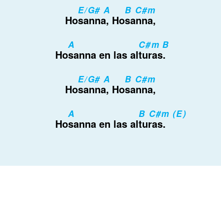
E/G# A
B C#m
Ho
sanna, Ho
sanna,
A
C#m B
Ho
sanna en las al
turas.
E/G# A
B C#m
Ho
sanna, Ho
sanna,
A
B C#m (E)
Ho
sanna en las al
turas.