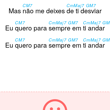
CM7
CmMaj7 GM7
Mas
não me deixes
de ti desviar
CM7
CmMaj7 GM7
CmMaj7 GM
Eu
quero para
sempre em
ti andar
CM7
CmMaj7 GM7
CmMaj7 GM
Eu
quero para
sempre em
ti andar