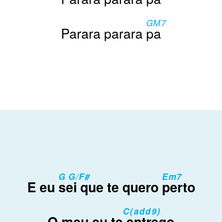
GM7
Parara parara
pa
G G/F#
Em7
E eu
sei que te quero
perto
C(add9)
O meu eu te
entrego