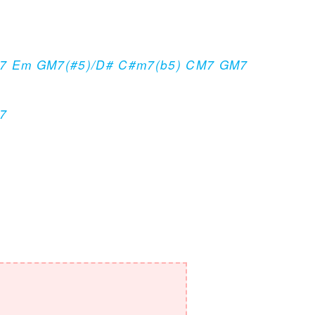
7 Em GM7(#5)/D# C#m7(b5) CM7 GM7
7