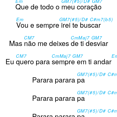
Em
GM7(#5)/D# GM7
Que de todo o
meu coração
Em
GM7(#5)/D# C#m7(b5)
Vou e sempre
irei te buscar
CM7
CmMaj7 GM7
Mas
não me deixes
de ti desviar
CM7
CmMaj7 GM7
E
Eu
quero para
sempre em ti andar
GM7(#5)/D# C#
Parara parara
pa
GM7(#5)/D# C#
Parara parara
pa
GM7(#5)/D# C#
Parara parara
pa