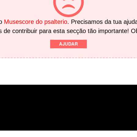
no
Musescore do psalterio
. Precisamos da tua ajuda
 de contribuir para esta secção tão importante! O
AJUDAR