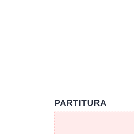
PARTITURA