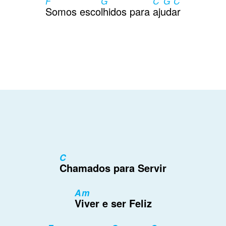
F
G
C G C
Contactos
Somos esco
lhidos para
ajudar
C
Chamados para Servir
Am
Viver e ser Feliz