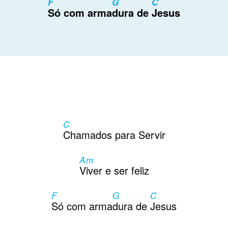
F
G
C
Só com arma
dura de
Jesus
C
Chamados para Servir
Am
Viver e ser feliz
F
G
C
Só com arma
dura de
Jesus