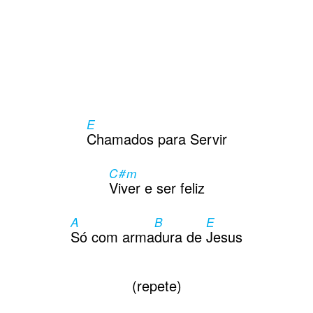
E
Chamados para Servir
C#m
Viver e ser feliz
A
B
E
Só com arma
dura de
Jesus
(repete)