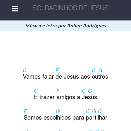
Música e letra por Ruben Rodrigues
Home
Músicas
C
F
C
G
Autores
Vamos falar
de Jesus aos
ou
tros
C
F
C
G
Separatas
E trazer
amigos a
Je
sus
F
G
C G C
Aleatória
Somos esco
lhidos para
partilhar