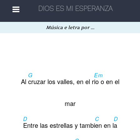
Música e letra por ...
Home
Músicas
G
Em
Autores
Al
cruzar los valles, en el r
io o en el
Separatas
mar
D
C
D
Aleatória
Entre las estrellas y tambi
en en l
a