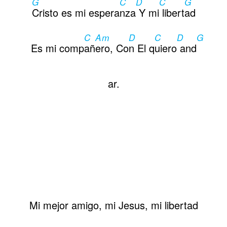
G
C
D
C
G
Cristo es mi espera
nza
Y mi
libert
ad
C
Am
D
C
D
G
Es mi comp
añ
ero, Co
n El q
uiero
and
ar.
Mi mejor amigo, mi Jesus, mi libertad