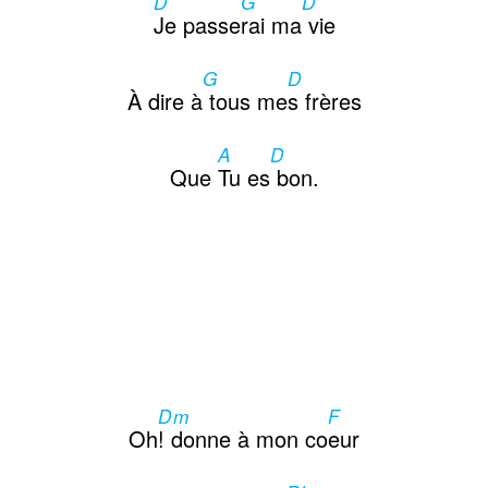
D
G
D
Contactos
Je passe
rai ma
vie
G
D
À dire à
tous me
s frères
A
D
Que
Tu es
bon.
Dm
F
Oh
! donne à mon co
eur