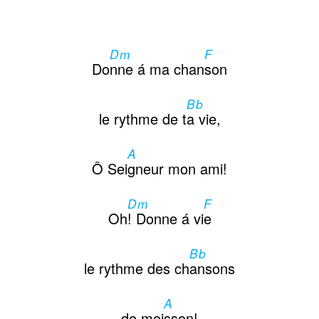
Dm
F
Do
nne á ma chan
son
Bb
le rythme de t
a vie,
A
Ô Sei
gneur mon ami!
Dm
F
Oh
! Donne á vi
e
Bb
le rythme des ch
ansons
A
de moi
sson!