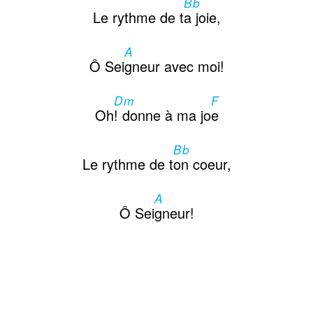
Bb
Le rythme de t
a joie,
A
Ô Sei
gneur avec moi!
Dm
F
Oh
! donne à ma jo
e
Bb
Le rythme de t
on coeur,
A
Ô Sei
gneur!