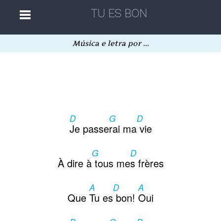
Música e letra por ...
Home
Músicas
D
G
D
Autores
Je passe
rai ma
vie
G
D
Separatas
À dire à
tous me
s frères
A
D
A
Aleatória
Que
Tu es
bon!
Oui