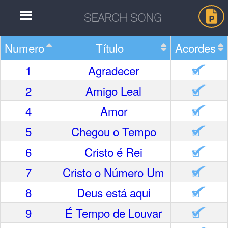
Numero
Título
Acordes
Home
1
Agradecer
2
Amigo Leal
Músicas
4
Amor
Autores
5
Chegou o Tempo
6
Cristo é Rei
Separatas
7
Cristo o Número Um
8
Deus está aqui
Aleatória
9
É Tempo de Louvar